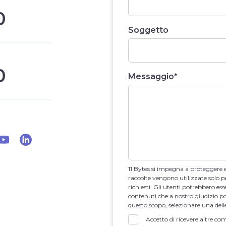
0
Soggetto
0
Messaggio
*
11 Bytes si impegna a proteggere e 
raccolte vengono utilizzate solo pe
richiesti. Gli utenti potrebbero ess
contenuti che a nostro giudizio pot
questo scopo, selezionare una dell
Accetto di ricevere altre co