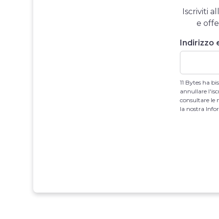
Iscriviti
e offe
Indirizzo 
11 Bytes ha bi
annullare l'is
consultare le 
la nostra Info