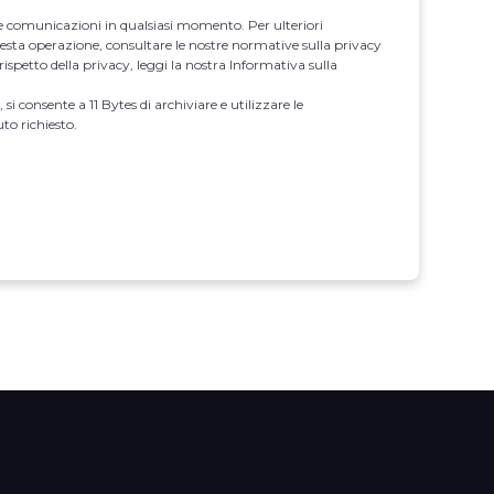
te comunicazioni in qualsiasi momento. Per ulteriori
sta operazione, consultare le nostre normative sulla privacy
rispetto della privacy, leggi la nostra Informativa sulla
 si consente a 11 Bytes di archiviare e utilizzare le
to richiesto.