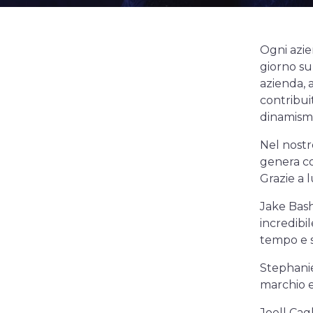
Ogni azie
giorno sup
azienda, 
contribui
dinamism
Nel nostr
genera co
Grazie a 
Jake Basha
incredibi
tempo e s
Stephanie
marchio e
Joell Cag