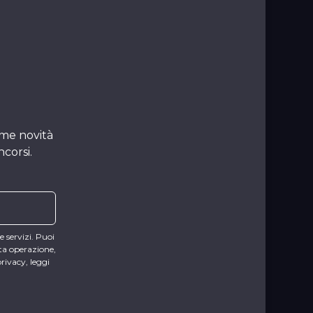
ime novità
ncorsi.
e servizi. Puoi
sta operazione,
privacy, leggi