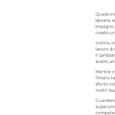
Questi ind
ispirano a
impegno c
creato un
Inoltre, 
lavoro di
il cambia
avanti, an
Mentre ce
l'intero 
sforzo co
nostri risu
Guardando
superuman
competenz