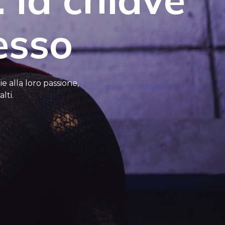
esso
e alla loro passione,
lti.