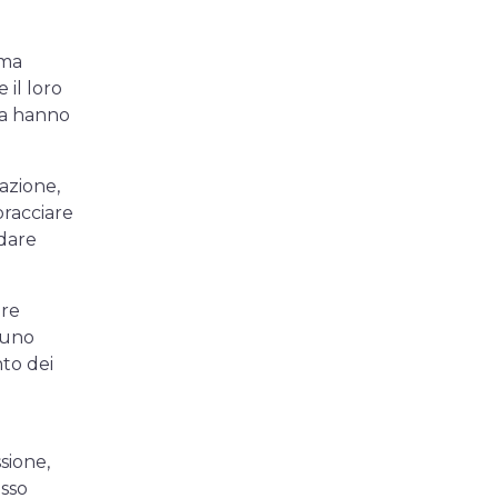
 ma
 il loro
da hanno
vazione,
bracciare
ndare
ere
è uno
nto dei
sione,
esso