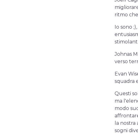
migliorar
ritmo che
Io sono ;
entusiasm
stimolant
Johnas Min
verso terr
Evan Wise,
squadra e
Questi so
ma l'elen
modo suo.
affrontare
la nostra
sogni div