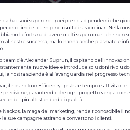
nda ha i suoi supereroi, quei preziosi dipendenti che gi
erano i limiti e ottengono risultati straordinari. Nella nos
abbiamo la fortuna di avere molti superumani che non s
to al nostro successo, ma lo hanno anche plasmato e infu
o.
o team c'è Alexander Suprun, il capitano dell'innovazion
stantemente nuove idee e introduce soluzioni rivoluzio
lui, la nostra azienda è all'avanguardia nel progresso tecn
r, il nostro Iron Efficiency, gestisce tempo e attività con
le precisione, garantendo che ogni progetto venga cons
econdo i più alti standard di qualità.
 Nackos, la maga del marketing, rende riconoscibile il n
 le sue campagne attirano e convertono i clienti.
le, il nostro professore di sviluppo, si impegna costante