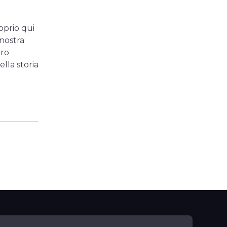
oprio qui
 nostra
oro
ella storia