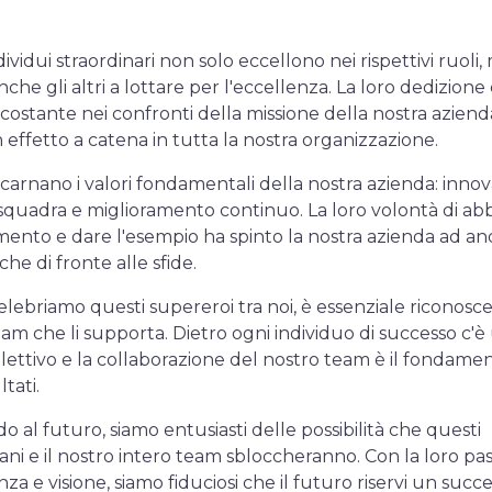
ividui straordinari non solo eccellono nei rispettivi ruoli,
nche gli altri a lottare per l'eccellenza. La loro dedizione e
ostante nei confronti della missione della nostra azien
 effetto a catena in tutta la nostra organizzazione.
incarnano i valori fondamentali della nostra azienda: inno
 squadra e miglioramento continuo. La loro volontà di ab
mento e dare l'esempio ha spinto la nostra azienda ad a
che di fronte alle sfide.
lebriamo questi supereroi tra noi, è essenziale riconosc
team che li supporta. Dietro ogni individuo di successo c'
llettivo e la collaborazione del nostro team è il fondame
ltati.
 al futuro, siamo entusiasti delle possibilità che questi
i e il nostro intero team sbloccheranno. Con la loro pas
a e visione, siamo fiduciosi che il futuro riservi un succ