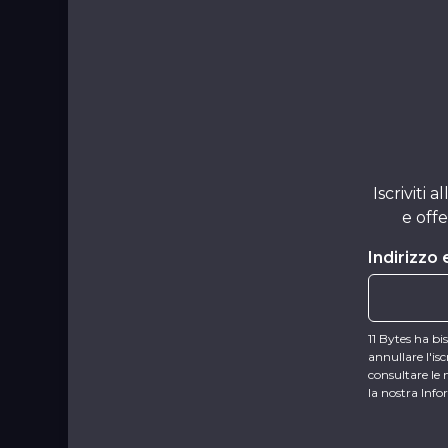
Iscriviti
e offe
Indirizzo 
11 Bytes ha bi
annullare l'is
consultare le 
la nostra Info