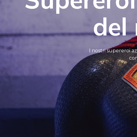
del
I nostri supereroi a
com