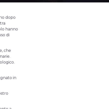
orno dopo
tra
olo hanno
so di
e, che
narie.
ologico.
egnato in
ostro
mente a