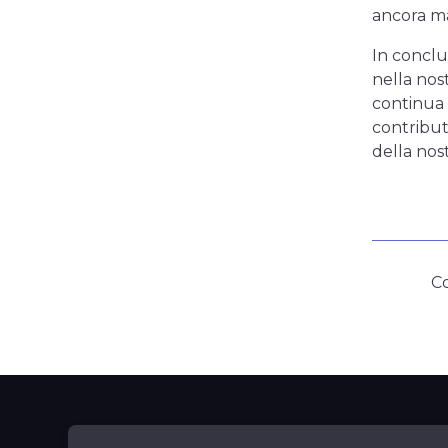
ancora ma
In conclu
nella nos
continua 
contributo
della nos
Co