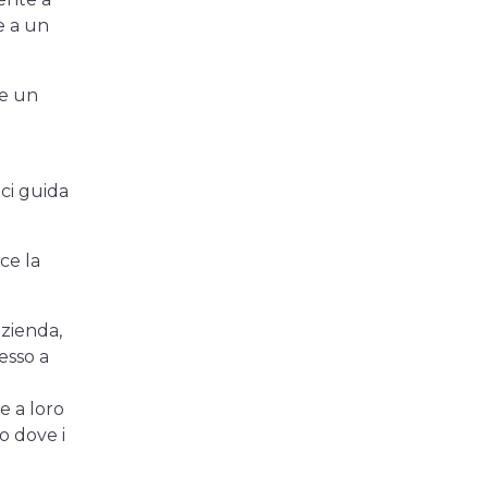
e a un
 e un
 ci guida
ce la
azienda,
esso a
e a loro
o dove i