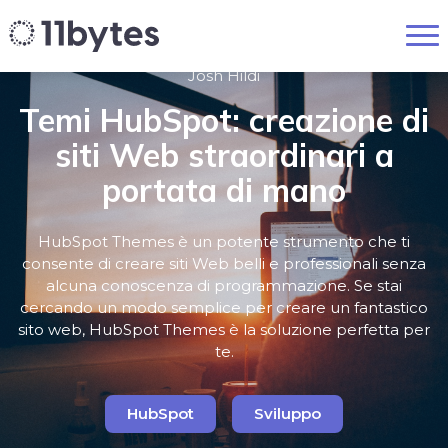
Josh Hildi
Temi HubSpot: creazione di
siti Web straordinari a
portata di mano
HubSpot Themes è un potente strumento che ti
consente di creare siti Web belli e professionali senza
alcuna conoscenza di programmazione. Se stai
cercando un modo semplice per creare un fantastico
sito web, HubSpot Themes è la soluzione perfetta per
te.
HubSpot
Sviluppo